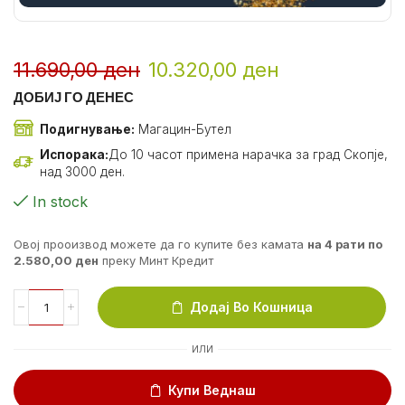
11.690,00
ден
10.320,00
ден
ДОБИЈ ГО ДЕНЕС
Подигнување:
Магацин-Бутел
Испорака:
До 10 часот примена нарачка за град Скопје,
над 3000 ден.
In stock
Овој прооизвод можете да го купите без камата
на 4 рати по
2.580,00
ден
преку Минт Кредит
Додај Во Кошница
ИЛИ
Купи Веднаш