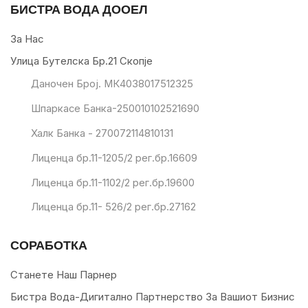
БИСТРА ВОДА ДООЕЛ
За Нас
Улица Бутелска Бр.21 Скопје
Даночен Број. МК4038017512325
Шпаркасе Банка-250010102521690
Халк Банка - 270072114810131
Лиценца бр.11-1205/2 рег.бр.16609
Лиценца бр.11-1102/2 рег.бр.19600
Лиценца бр.11- 526/2 рег.бр.27162
СОРАБОТКА
Станете Наш Парнер
Бистра Вода-Дигитално Партнерство За Вашиот Бизнис