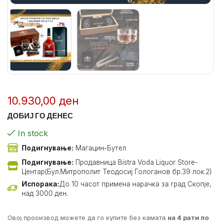
10.930,00
ден
ДОБИЈ ГО ДЕНЕС
In stock
Подигнување:
Магацин-Бутел
Подигнување:
Продавница Bistra Voda Liquor Store-
Центар(Бул.Митрополит Теодосиј Гологанов бр.39 лок.2)
Испорака:
До 10 часот примена нарачка за град Скопје,
над 3000 ден.
Овој прооизвод можете да го купите без камата
на 4 рати по