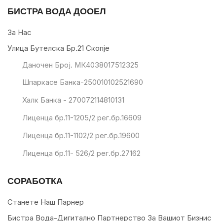
БИСТРА ВОДА ДООЕЛ
За Нас
Улица Бутелска Бр.21 Скопје
Даночен Број. МК4038017512325
Шпаркасе Банка-250010102521690
Халк Банка - 270072114810131
Лиценца бр.11-1205/2 рег.бр.16609
Лиценца бр.11-1102/2 рег.бр.19600
Лиценца бр.11- 526/2 рег.бр.27162
СОРАБОТКА
Станете Наш Парнер
Бистра Вода-Дигитално Партнерство За Вашиот Бизнис