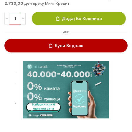
2.733,00
ден
преку Минт Кредит
Додај Во Кошница
ИЛИ
Купи Веднаш
.
.
.