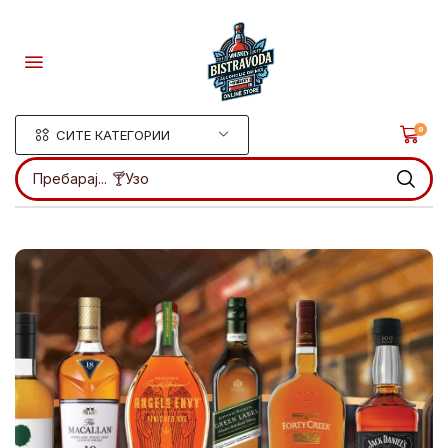
0
СИТЕ КАТЕГОРИИ
Пребарај...
🍸Узо
.