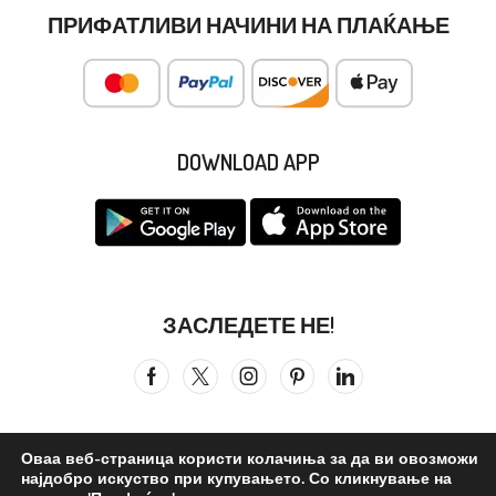
ПРИФАТЛИВИ НАЧИНИ НА ПЛАЌАЊЕ
DOWNLOAD APP
ЗАСЛЕДЕТЕ НЕ!
Оваа веб-страница користи колачиња за да ви овозможи
најдобро искуство при купувањето. Со кликнување на
Сите права се задржани © 2026
Бистра Вода
. ©reated by –