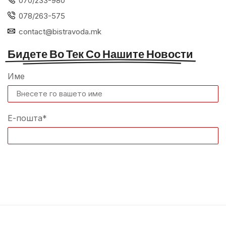
070/233-980
078/263-575
contact@bistravoda.mk
Бидете Во Тек Со Нашите Новости
Име
Е-пошта*