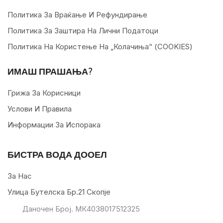
Политика За Враќање И Рефундирање
Политика За Заштира На Лични Податоци
Политика На Користење На „колачиња“ (COOKIES)
ИМАШ ПРАШАЊА?
Грижа За Корисници
Услови И Правила
Информации За Испорака
БИСТРА ВОДА ДООЕЛ
За Нас
Улица Бутелска Бр.21 Скопје
Даночен Број. МК4038017512325