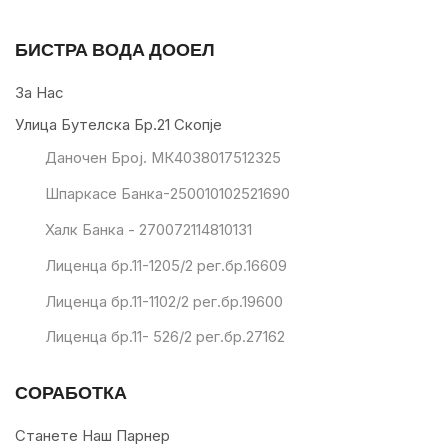
БИСТРА ВОДА ДООЕЛ
За Нас
Улица Бутелска Бр.21 Скопје
Даночен Број. МК4038017512325
Шпаркасе Банка-250010102521690
Халк Банка - 270072114810131
Лиценца бр.11-1205/2 рег.бр.16609
Лиценца бр.11-1102/2 рег.бр.19600
Лиценца бр.11- 526/2 рег.бр.27162
СОРАБОТКА
Станете Наш Парнер