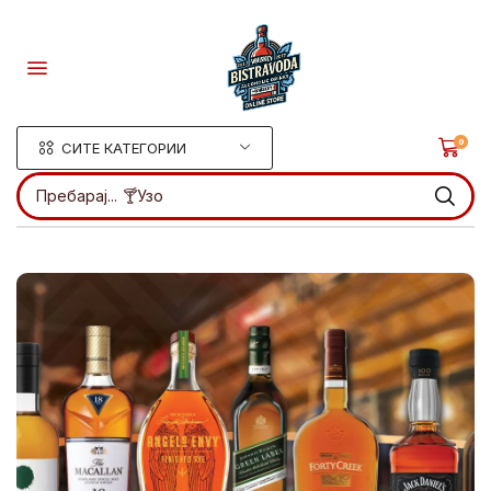
0
СИТЕ КАТЕГОРИИ
Пребарај...
🍸Узо
.