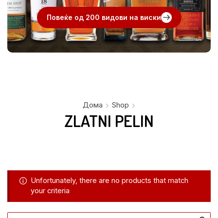
Повеќе од 200 видови на виски
Дома
Shop
ZLATNI PELIN
Unfortunately, there are no products that match
your criteria