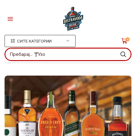
0
СИТЕ КАТЕГОРИИ
Пребарај...
🍸Узо
.