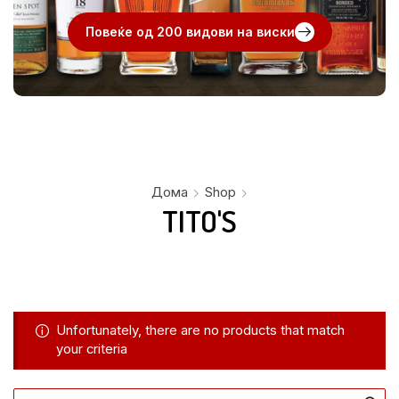
Повеќе од 200 видови на виски
Дома
Shop
TITO'S
Unfortunately, there are no products that match
your criteria