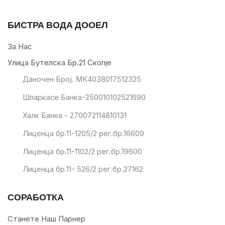
БИСТРА ВОДА ДООЕЛ
За Нас
Улица Бутелска Бр.21 Скопје
Даночен Број. МК4038017512325
Шпаркасе Банка-250010102521690
Халк Банка - 270072114810131
Лиценца бр.11-1205/2 рег.бр.16609
Лиценца бр.11-1102/2 рег.бр.19600
Лиценца бр.11- 526/2 рег.бр.27162
СОРАБОТКА
Станете Наш Парнер