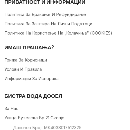
ПРИВАТНОСТ И ИНФОРМАЦИИ
Политика За Враќање И Рефундирање
Политика За Заштира На Лични Податоци
Политика На Користење На „колачиња“ (COOKIES)
ИМАШ ПРАШАЊА?
Грижа За Корисници
Услови И Правила
Информации За Испорака
БИСТРА ВОДА ДООЕЛ
За Нас
Улица Бутелска Бр.21 Скопје
Даночен Број. МК4038017512325