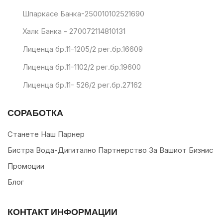
Шпаркасе Банка-250010102521690
Халк Банка - 270072114810131
Лиценца бр.11-1205/2 рег.бр.16609
Лиценца бр.11-1102/2 рег.бр.19600
Лиценца бр.11- 526/2 рег.бр.27162
СОРАБОТКА
Станете Наш Парнер
Бистра Вода-Дигитално Партнерство За Вашиот Бизнис
Промоции
Блог
КОНТАКТ ИНФОРМАЦИИ