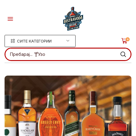
0
СИТЕ КАТЕГОРИИ
Пребарај...
🍸Узо
.