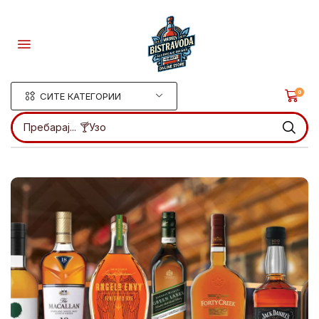
0
СИТЕ КАТЕГОРИИ
Пребарај...
🍸Узо
.