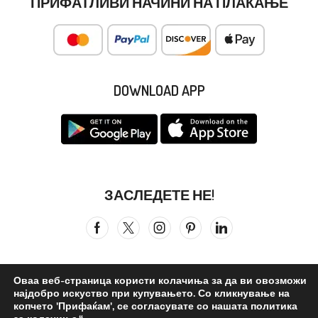
ПРИФАТЛИВИ НАЧИНИ НА ПЛАЌАЊЕ
DOWNLOAD APP
ЗАСЛЕДЕТЕ НЕ!
Оваа веб-страница користи колачиња за да ви овозможи
најдобро искуство при купувањето. Со кликнување на
Сите права се задржани © 2026
Бистра Вода
. ©reated by –
копчето 'Прифаќам', се согласувате со нашата политика