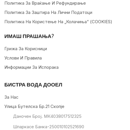
Политика За Враќање И Рефундирање
Политика За Заштира На Лични Податоци
Политика На Користење На „колачиња“ (COOKIES)
ИМАШ ПРАШАЊА?
Грижа За Корисници
Услови И Правила
Информации За Испорака
БИСТРА ВОДА ДООЕЛ
За Нас
Улица Бутелска Бр.21 Скопје
Даночен Број. МК4038017512325
Шпаркасе Банка-250010102521690