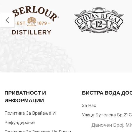
ПРИВАТНОСТ И
БИСТРА ВОДА ДО
ИНФОРМАЦИИ
За Нас
Политика За Враќање И
Улица Бутелска Бр.21 С
Рефундирање
Даночен Број. М
Политика За Заштира На Лични