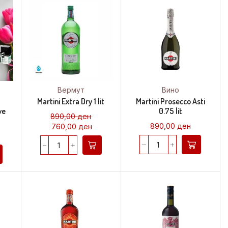
Вермут
Вино
t
Martini Extra Dry 1 lit
Martini Prosecco Asti
ve
0.75 lit
890,00
ден
890,00
ден
760,00
ден