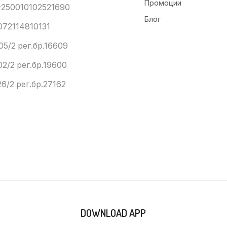
Промоции
250010102521690
Блог
072114810131
05/2 рег.бр.16609
02/2 рег.бр.19600
6/2 рег.бр.27162
DOWNLOAD APP