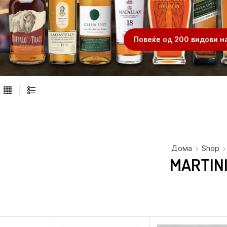
.
Повеќе од 200 видови н
Дома
Shop
MARTIN