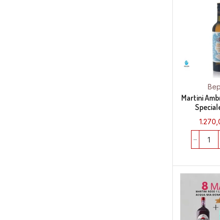
Ве
Martini Amb
Speciale
1.270