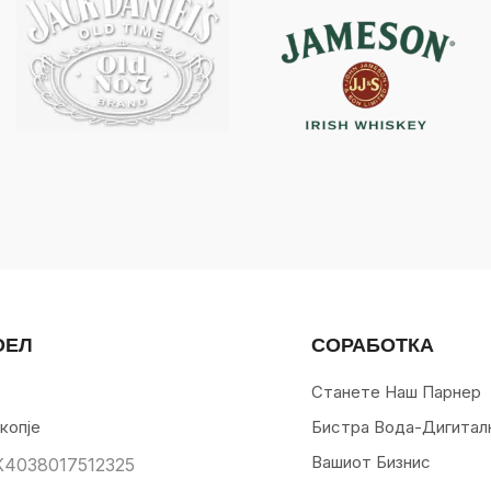
ОЕЛ
СОРАБОТКА
Станете Наш Парнер
копје
Бистра Вода-Дигитал
Вашиот Бизнис
К4038017512325