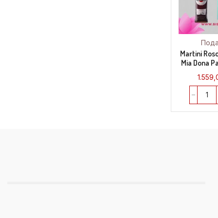
Под
Martini Roso
Mia Dona P
1.559