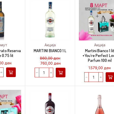
рмут
Акција
Акција
rato Reserva
MARTINI BIANCO 1 L
Martini Bianco 1 li
 0.75 lit
+You’re Perfect Lo
860,00
ден
Parfum 100 ml
,00
ден
760,00
ден
1.579,00
ден