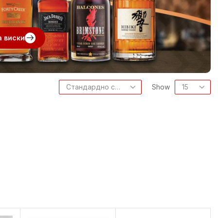
а виски
Show
I