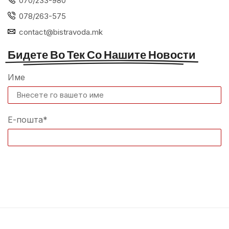
070/233-980
078/263-575
contact@bistravoda.mk
Бидете Во Тек Со Нашите Новости
Име
Е-пошта*