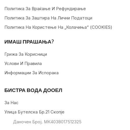
Политика За Враќање И Рефундирање
Политика За Заштира На Лични Податоци
Политика На Користење На „колачиња“ (COOKIES)
ИМАШ ПРАШАЊА?
Грижа За Корисници
Услови И Правила
Информации За Испорака
БИСТРА ВОДА ДООЕЛ
За Нас
Улица Бутелска Бр.21 Скопје
Даночен Број. МК4038017512325