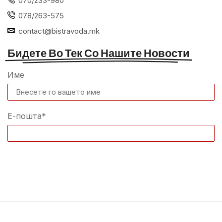
070/233-980
078/263-575
contact@bistravoda.mk
Бидете Во Тек Со Нашите Новости
Име
Е-пошта*