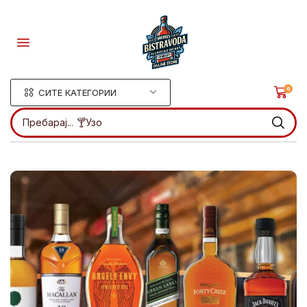
0
СИТЕ КАТЕГОРИИ
Пребарај...
🍸Узо
.