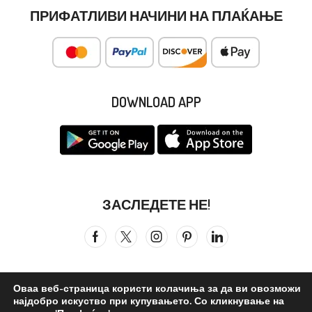
ПРИФАТЛИВИ НАЧИНИ НА ПЛАЌАЊЕ
DOWNLOAD APP
ЗАСЛЕДЕТЕ НЕ!
Оваа веб-страница користи колачиња за да ви овозможи
најдобро искуство при купувањето. Со кликнување на
Сите права се задржани © 2026
Бистра Вода
. ©reated by –