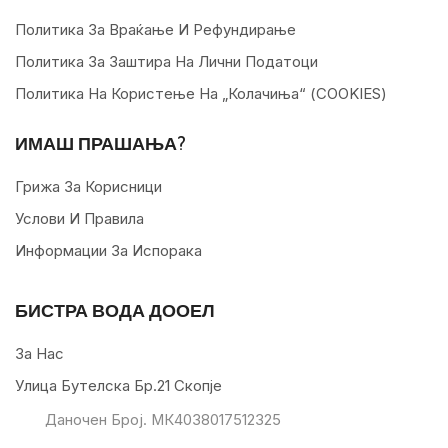
Политика За Враќање И Рефундирање
Политика За Заштира На Лични Податоци
Политика На Користење На „колачиња“ (COOKIES)
ИМАШ ПРАШАЊА?
Грижа За Корисници
Услови И Правила
Информации За Испорака
БИСТРА ВОДА ДООЕЛ
За Нас
Улица Бутелска Бр.21 Скопје
Даночен Број. МК4038017512325