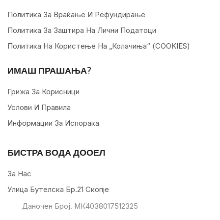
Политика За Враќање И Рефундирање
Политика За Заштира На Лични Податоци
Политика На Користење На „колачиња“ (COOKIES)
ИМАШ ПРАШАЊА?
Грижа За Корисници
Услови И Правила
Информации За Испорака
БИСТРА ВОДА ДООЕЛ
За Нас
Улица Бутелска Бр.21 Скопје
Даночен Број. МК4038017512325