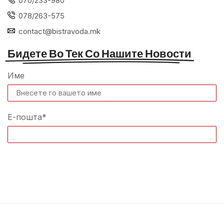
070/233-980
078/263-575
contact@bistravoda.mk
Бидете Во Тек Со Нашите Новости
Име
Е-пошта*