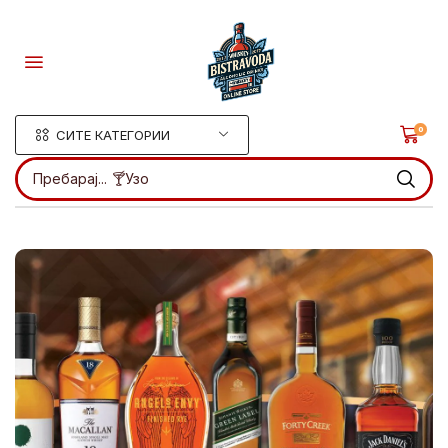
0
СИТЕ КАТЕГОРИИ
Пребарај...
🍸Узо
.