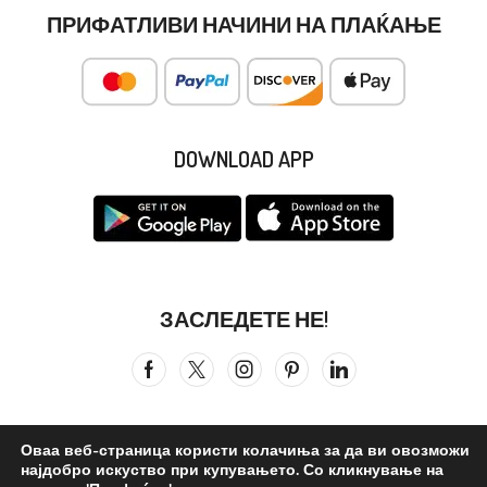
ПРИФАТЛИВИ НАЧИНИ НА ПЛАЌАЊЕ
DOWNLOAD APP
ЗАСЛЕДЕТЕ НЕ!
Оваа веб-страница користи колачиња за да ви овозможи
најдобро искуство при купувањето. Со кликнување на
Сите права се задржани © 2026
Бистра Вода
. ©reated by –