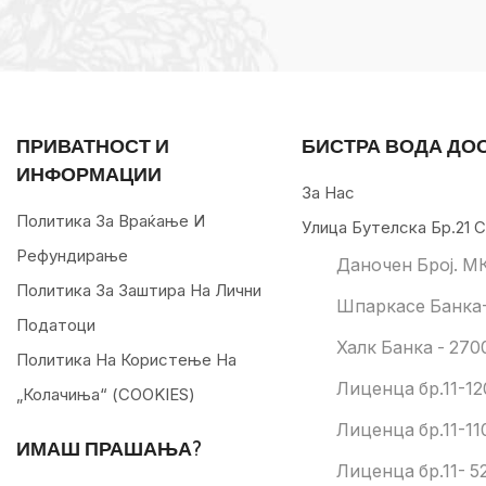
ПРИВАТНОСТ И
БИСТРА ВОДА ДО
ИНФОРМАЦИИ
За Нас
Политика За Враќање И
Улица Бутелска Бр.21 С
Рефундирање
Даночен Број. М
Политика За Заштира На Лични
Шпаркасе Банка-
Податоци
Халк Банка - 270
Политика На Користење На
Лиценца бр.11-12
„колачиња“ (COOKIES)
Лиценца бр.11-11
ИМАШ ПРАШАЊА?
Лиценца бр.11- 52