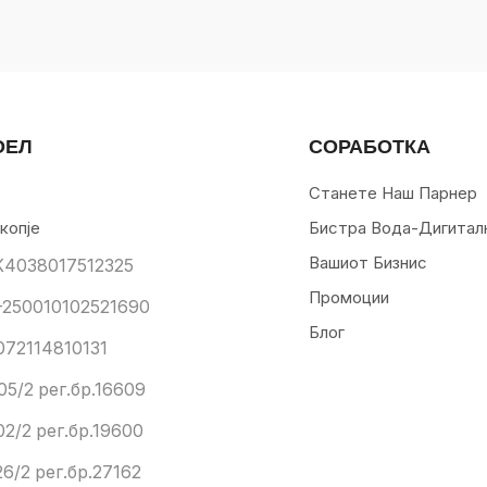
ОЕЛ
СОРАБОТКА
Станете Наш Парнер
копје
Бистра Вода-Дигитал
Вашиот Бизнис
К4038017512325
Промоции
250010102521690
Блог
072114810131
05/2 рег.бр.16609
02/2 рег.бр.19600
6/2 рег.бр.27162