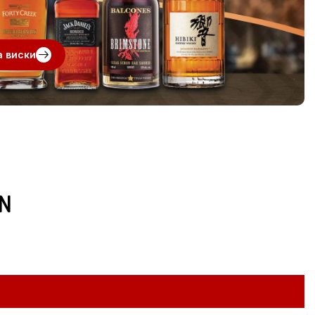
а виски
N