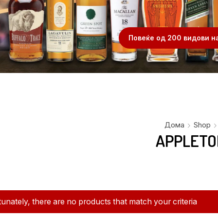
.
Повеќе од 200 видови н
Дома
Shop
APPLETO
unately, there are no products that match your criteria