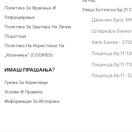
За Нас
Политика За Враќање И
Улица Бутелска Бр.21 С
Рефундирање
Даночен Број. М
Политика За Заштира На Лични
Шпаркасе Банка-
Податоци
Халк Банка - 270
Политика На Користење На
Лиценца бр.11-12
„колачиња“ (COOKIES)
Лиценца бр.11-11
ИМАШ ПРАШАЊА?
Лиценца бр.11- 52
Грижа За Корисници
Услови И Правила
Информации За Испорака