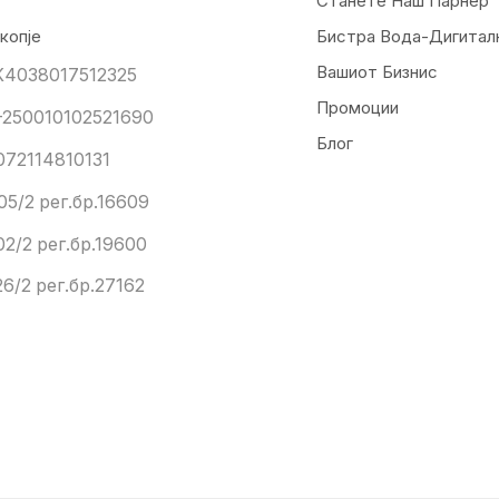
Станете Наш Парнер
копје
Бистра Вода-Дигитал
Вашиот Бизнис
К4038017512325
Промоции
250010102521690
Блог
072114810131
05/2 рег.бр.16609
02/2 рег.бр.19600
6/2 рег.бр.27162