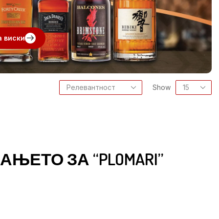
а виски
Show
ЊЕТО ЗА “PLOMARI”