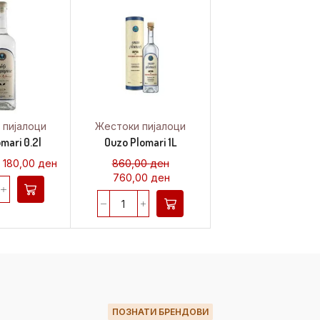
 пијалоци
Жестоки пијалоци
mari 0.2l
Ouzo Plomari 1L
180,00
ден
860,00
ден
760,00
ден
ПОЗНАТИ БРЕНДОВИ