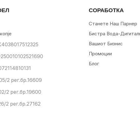
ОЕЛ
СОРАБОТКА
Станете Наш Парнер
копје
Бистра Вода-Дигитал
Вашиот Бизнис
К4038017512325
Промоции
250010102521690
Блог
072114810131
05/2 рег.бр.16609
02/2 рег.бр.19600
6/2 рег.бр.27162