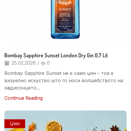
Bombay Sapphire Sunset London Dry Gin 0,7 Lit
25.02.2026
/
0
Bombay Sapphire Sunset не е само џин – тоа е
визуелно искуство што го носи волшебството на
зајдисонцето...
Continue Reading
Џин