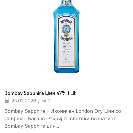
Bombay Sapphire Џин 47% 1 Lit
25.02.2026
/
0
Bombay Sapphire – Иконичен London Dry Џин со
Совршен Баланс Откриј го светски познатиот
Bombay Sapphire џин...