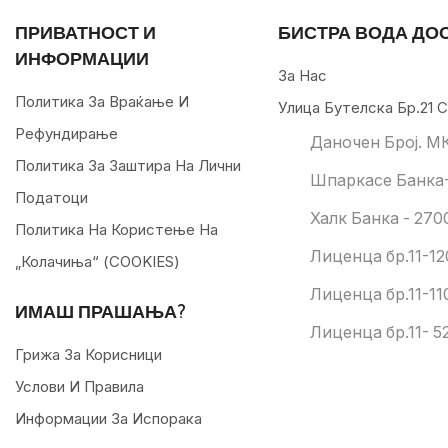
ПРИВАТНОСТ И
БИСТРА ВОДА ДО
ИНФОРМАЦИИ
За Нас
Политика За Враќање И
Улица Бутелска Бр.21 С
Рефундирање
Даночен Број. М
Политика За Заштира На Лични
Шпаркасе Банка-
Податоци
Халк Банка - 270
Политика На Користење На
Лиценца бр.11-12
„колачиња“ (COOKIES)
Лиценца бр.11-11
ИМАШ ПРАШАЊА?
Лиценца бр.11- 52
Грижа За Корисници
Услови И Правила
Информации За Испорака