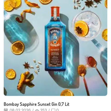
Bombay Sapphire Sunset Gin 0,7 Lit
08.02.2026
/
353
/
0