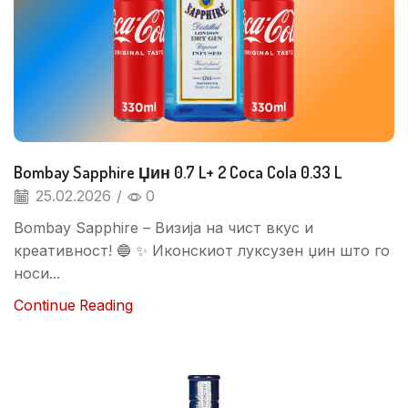
Bombay Sapphire Џин 0.7 L+ 2 Coca Cola 0.33 L
25.02.2026
/
0
Bombay Sapphire – Визија на чист вкус и
креативност! 🔵 ✨ Иконскиот луксузен џин што го
носи...
Continue Reading